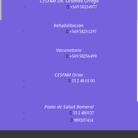
CESFAM DR. Orlando Orrego
+569 58254977
Rehabilitación
+569 58251297
Vacunatorio
+569 58256499
CESFAM Ocoa
33 2 48 01 00
Posta de Salud Romeral
33 2 480137
989207414