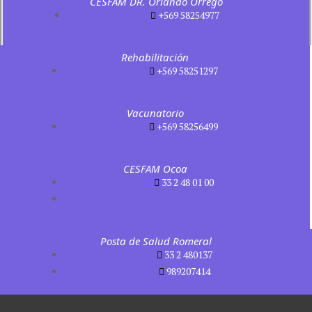
CESFAM DR. Orlando Orrego
+569 58254977
Rehabilitación
+569 58251297
Vacunatorio
+569 58256499
CESFAM Ocoa
33 2 48 01 00
Posta de Salud Romeral
33 2 480137
989207414