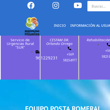
INICIO
INFORMACIÓN AL USU
Servicio de
CESFAM DR.
Rehabilitació
Urgencias Rural
Orlando Orrego
"SUR"
+5
+569
5825
961229231
58254977
EQUIPO POSTA ROMERAL