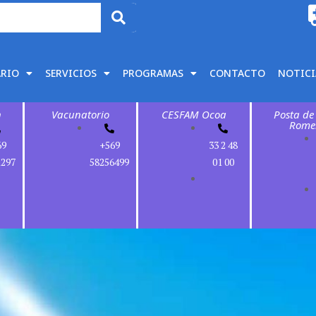
ARIO
SERVICIOS
PROGRAMAS
CONTACTO
NOTICI
n
Vacunatorio
CESFAM Ocoa
Posta de
Rome
69
+569
33 2 48
1297
58256499
01 00