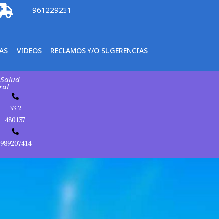
961229231
AS
VIDEOS
RECLAMOS Y/O SUGERENCIAS
 Salud
ral
33 2
480137
989207414