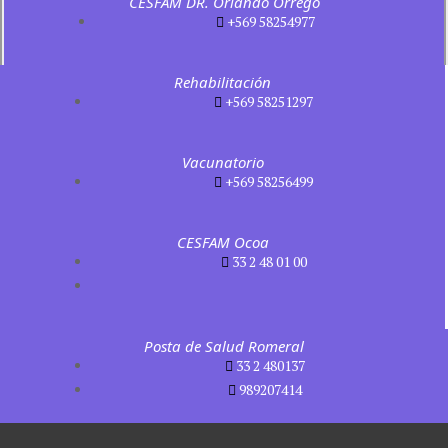
CESFAM DR. Orlando Orrego
+569 58254977
Rehabilitación
+569 58251297
Vacunatorio
+569 58256499
CESFAM Ocoa
33 2 48 01 00
Posta de Salud Romeral
33 2 480137
989207414