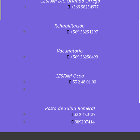
CESFAM DR. Orlando Orrego
+569 58254977
Rehabilitación
+569 58251297
Vacunatorio
+569 58256499
CESFAM Ocoa
33 2 48 01 00
Posta de Salud Romeral
33 2 480137
989207414