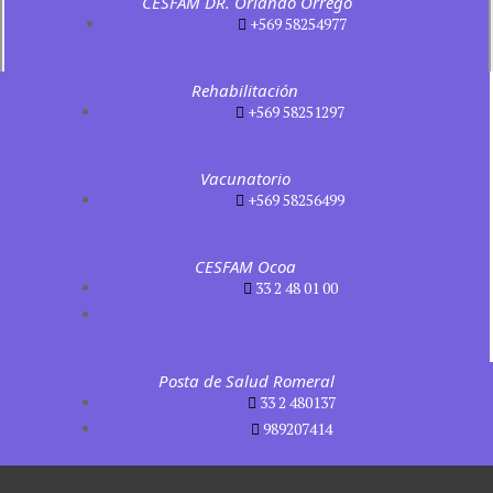
CESFAM DR. Orlando Orrego
+569 58254977
Rehabilitación
+569 58251297
Vacunatorio
+569 58256499
CESFAM Ocoa
33 2 48 01 00
Posta de Salud Romeral
33 2 480137
989207414