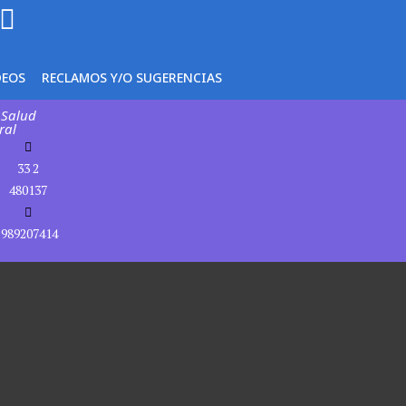
DEOS
RECLAMOS Y/O SUGERENCIAS
 Salud
ral
33 2
480137
989207414