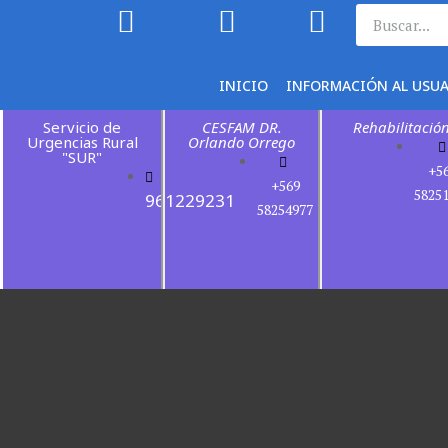
INICIO
INFORMACIÓN AL USU
Servicio de
CESFAM DR.
Rehabilitació
Urgencias Rural
Orlando Orrego
"SUR"
+5
+569
5825
961229231
58254977