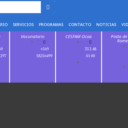
ARIO
SERVICIOS
PROGRAMAS
CONTACTO
NOTICIAS
VI
n
Vacunatorio
CESFAM Ocoa
Posta de
Rome
69
+569
33 2 48
1297
58256499
01 00