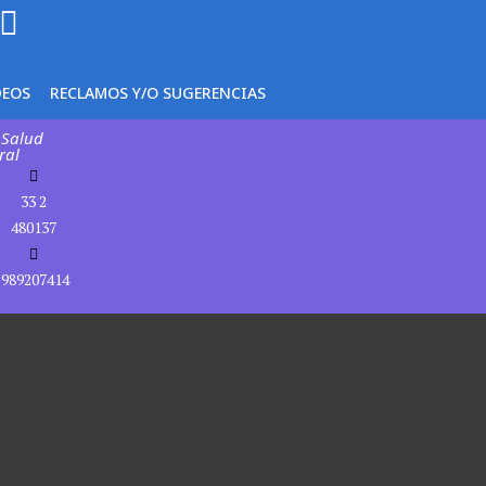
DEOS
RECLAMOS Y/O SUGERENCIAS
 Salud
ral
33 2
480137
989207414