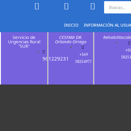
INICIO
INFORMACIÓN AL USU
Servicio de
CESFAM DR.
Rehabilitació
Urgencias Rural
Orlando Orrego
"SUR"
+5
+569
5825
961229231
58254977