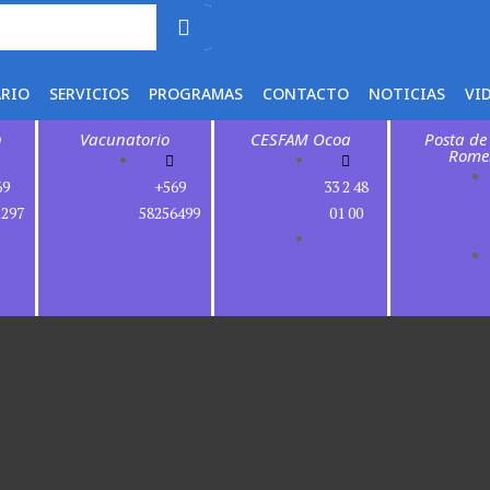
ARIO
SERVICIOS
PROGRAMAS
CONTACTO
NOTICIAS
VI
n
Vacunatorio
CESFAM Ocoa
Posta de
Rome
69
+569
33 2 48
1297
58256499
01 00