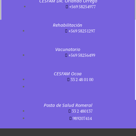
CESFAM DR. Orlando Orrego
+569 58254977
Rehabilitación
+569 58251297
Vacunatorio
+569 58256499
CESFAM Ocoa
33 2 48 01 00
Posta de Salud Romeral
33 2 480137
989207414