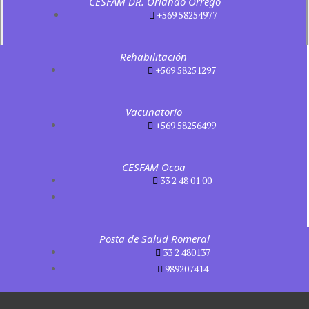
CESFAM DR. Orlando Orrego
+569 58254977
Rehabilitación
+569 58251297
Vacunatorio
+569 58256499
CESFAM Ocoa
33 2 48 01 00
Posta de Salud Romeral
33 2 480137
989207414