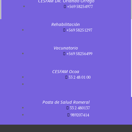
CESFAM DR. Orlando Orrego
+569 58254977
Rehabilitación
+569 58251297
Vacunatorio
+569 58256499
CESFAM Ocoa
33 2 48 01 00
Posta de Salud Romeral
33 2 480137
989207414