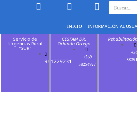
INICIO
INFORMACIÓN AL USU
Servicio de
CESFAM DR.
Rehabilitació
Urgencias Rural
Orlando Orrego
"SUR"
+5
+569
5825
961229231
58254977