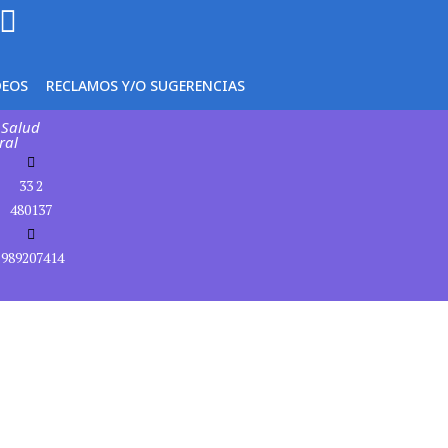
DEOS
RECLAMOS Y/O SUGERENCIAS
 Salud
ral
33 2
480137
989207414