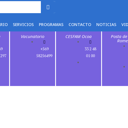
ARIO
SERVICIOS
PROGRAMAS
CONTACTO
NOTICIAS
VI
n
Vacunatorio
CESFAM Ocoa
Posta de
Rome
69
+569
33 2 48
1297
58256499
01 00