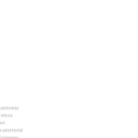
Asistencia
rativos
net
 asistencial
 Examenes